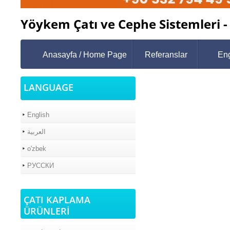
Yöykem Çatı ve Cephe Sistemleri -
Anasayfa / Home Page
Referanslar
Eng
LANGUAGE
English
العربية
o'zbek
РУССКИ
ÇATI KAPLAMA
ÜRÜNLERİ