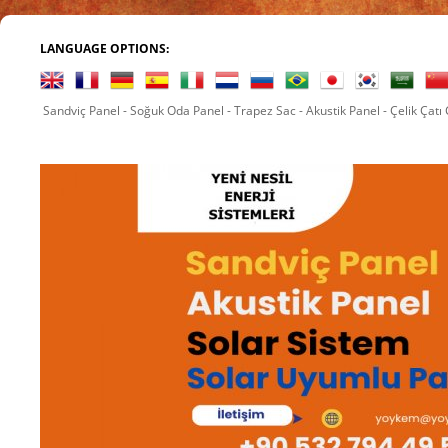
LANGUAGE OPTIONS:
Sandviç Panel - Soğuk Oda Panel - Trapez Sac - Akustik Panel - Çelik Çatı
yyoykem@gmail.com Skype : yoyk