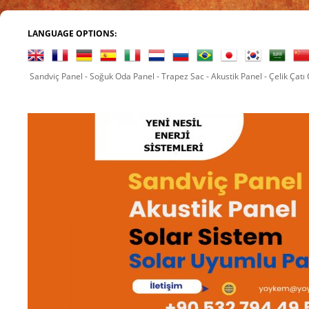
LANGUAGE OPTIONS:
Sandviç Panel - Soğuk Oda Panel - Trapez Sac - Akustik Panel - Çelik Çatı
yyoykem@gmail.com Skype : yoyk