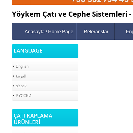
Yöykem Çatı ve Cephe Sistemleri -
Anasayfa / Home Page
Referanslar
Eng
LANGUAGE
English
العربية
o'zbek
РУССКИ
ÇATI KAPLAMA
ÜRÜNLERİ