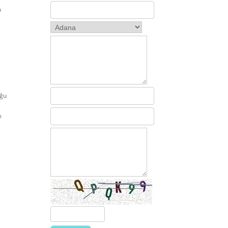
n
ğu
ı