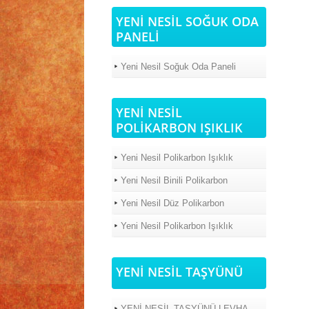
YENİ NESİL SOĞUK ODA
PANELİ
Yeni Nesil Soğuk Oda Paneli
YENİ NESİL
POLİKARBON IŞIKLIK
Yeni Nesil Polikarbon Işıklık
Yeni Nesil Binili Polikarbon
Yeni Nesil Düz Polikarbon
Yeni Nesil Polikarbon Işıklık
YENİ NESİL TAŞYÜNÜ
YENİ NESİL TAŞYÜNÜ LEVHA