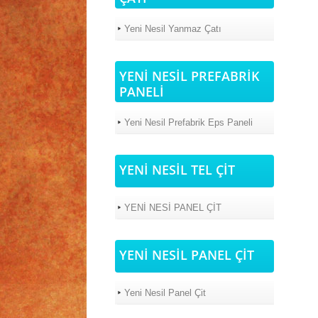
Yeni Nesil Yanmaz Çatı
YENİ NESİL PREFABRİK
PANELİ
Yeni Nesil Prefabrik Eps Paneli
YENİ NESİL TEL ÇİT
YENİ NESİ PANEL ÇİT
YENİ NESİL PANEL ÇİT
Yeni Nesil Panel Çit