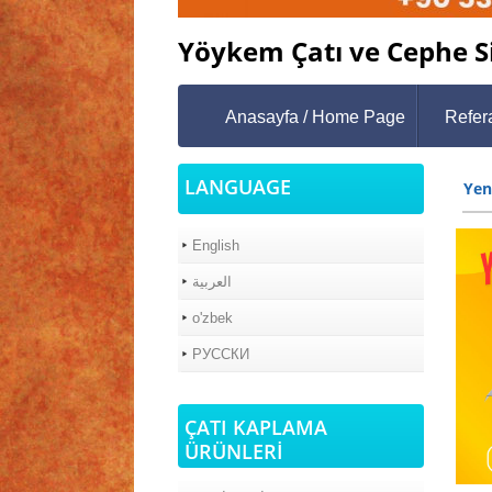
Yöykem Çatı ve Cephe Si
Anasayfa / Home Page
Refer
LANGUAGE
Yen
English
العربية
o'zbek
РУССКИ
ÇATI KAPLAMA
ÜRÜNLERİ