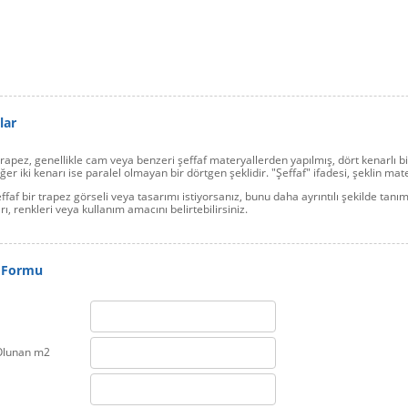
lar
trapez, genellikle cam veya benzeri şeffaf materyallerden yapılmış, dört kenarlı bir
iğer iki kenarı ise paralel olmayan bir dörtgen şeklidir. "Şeffaf" ifadesi, şeklin mater
ffaf bir trapez görseli veya tasarımı istiyorsanız, bunu daha ayrıntılı şekilde tanı
rı, renkleri veya kullanım amacını belirtebilirsiniz.
 Formu
Olunan m2