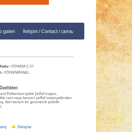
o galeri
İletişim / Contact / связь
Kodu :
YÖYKEM Ç-51
i :
YÖYKEMPANEL
Özellikleri
esil Polikarbon Işıklık Şeffaf trapez,
ikle cam veya benzeri şeffaf materyallerden
ış, dört kenarlı bir geometrik şekildir.
z,
pariş
Detaylar