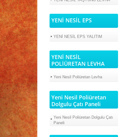
YENİ NESİL EPS
YENİ NESİL EPS YALITIM
YENİ NESİL
POLİÜRETAN LEVHA
Yeni Nesil Poliüretan Levha
Yeni Nesil Poliüretan
Dolgulu Çatı Paneli
Yeni Nesil Poliüretan Dolgulu Çatı
Paneli