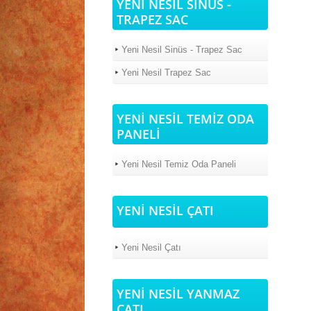
YENİ NESİL SİNÜS -
TRAPEZ SAC
Yeni Nesil Sinüs - Trapez Sac
Yeni Nesil Trapez Sac
YENİ NESİL TEMİZ ODA
PANELİ
Yeni Nesil Temiz Oda Paneli
YENİ NESİL ÇATI
Yeni Nesil Çatı
YENİ NESİL YANMAZ
ÇATI