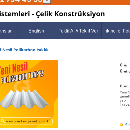
stemleri - Çelik Konstrüksiyon
anslar
English
Teklif Al // Teklif Ver
ikinci el Fot
i Nesil Polikarbon Işıklık
Ürün 
Üretic
Ürün 
Yeni N
genell
yapılm
Trape
Si