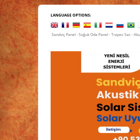
LANGUAGE OPTIONS:
Sandviç Panel - Soğuk Oda Panel - Trapez Sac - Akus
yyoykem@gmail.com Sky