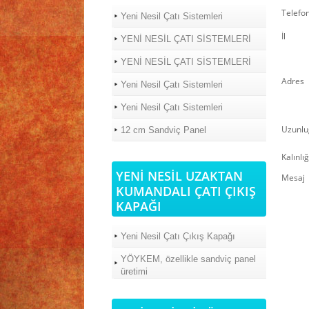
Telefo
Yeni Nesil Çatı Sistemleri
İl
YENİ NESİL ÇATI SİSTEMLERİ
YENİ NESİL ÇATI SİSTEMLERİ
Adres
Yeni Nesil Çatı Sistemleri
Yeni Nesil Çatı Sistemleri
Uzunlu
12 cm Sandviç Panel
Kalınlığ
YENİ NESİL UZAKTAN
Mesaj
KUMANDALI ÇATI ÇIKIŞ
KAPAĞI
Yeni Nesil Çatı Çıkış Kapağı
YÖYKEM, özellikle sandviç panel
üretimi