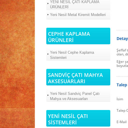
YENİ NESİL ÇATI KAPLAMA
ÜRÜNLERİ
Yeni Nesil Metal Kiremit Modelleri
CEPHE KAPLAMA
Detay
ÜRÜNLERİ
Şeffaf 
Yeni Nesil Cephe Kaplama
olan, d
Sistemleri
Eğer şe
boyutla
SANDVİÇ ÇATI MAHYA
AKSESUARLARI
Talep
Yeni Nesil Sandviç Panel Çatı
Mahya ve Aksesuarları
İsim
Talep 
YENİ NESİL ÇATI
SİSTEMLERİ
E-Mail