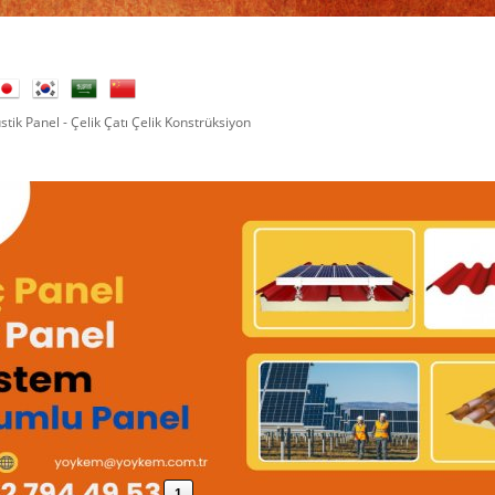
tik Panel - Çelik Çatı Çelik Konstrüksiyon
pe : yoykem Telegram :
+90 532 794 49 53
1